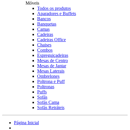
Móveis
Todos os produtos
Aparadores e Buffets
Bancos
Banquetas
Camas
Cadeiras
Cadeiras Office
Chaises
Combos
Espreguiçadeiras
Mesas de Centro
Mesas de Jantar
Mesas Laterais
Ombrelones
Poltrona e Puff
Poltronas
Puffs
Sofás
Sofás Cama
Sofás Retráteis
Página Inicial