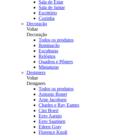
Sala de Estar
Sala de Jantar
Escritório
Cozinha
Decoração
Voltar
Decoração
Todos os produtos
Iluminação
Esculturas
Relógios
Quadros e Pôsters
Miniaturas
Designers
Voltar
Designers
Todos os produtos
Antonio Bonet
Arne Jacobsen
Charles e Ray Eames
Cini Boeri
Eero Aarnio
Eero Saarinen
Eileen Gray
Florence Knoll