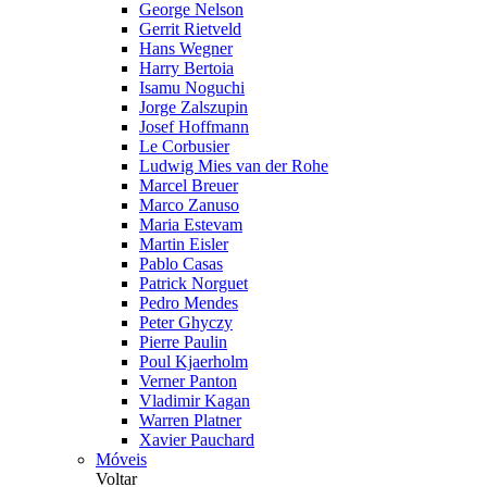
George Nelson
Gerrit Rietveld
Hans Wegner
Harry Bertoia
Isamu Noguchi
Jorge Zalszupin
Josef Hoffmann
Le Corbusier
Ludwig Mies van der Rohe
Marcel Breuer
Marco Zanuso
Maria Estevam
Martin Eisler
Pablo Casas
Patrick Norguet
Pedro Mendes
Peter Ghyczy
Pierre Paulin
Poul Kjaerholm
Verner Panton
Vladimir Kagan
Warren Platner
Xavier Pauchard
Móveis
Voltar