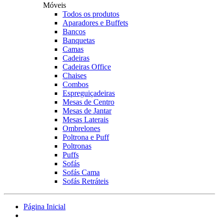
Móveis
Todos os produtos
Aparadores e Buffets
Bancos
Banquetas
Camas
Cadeiras
Cadeiras Office
Chaises
Combos
Espreguiçadeiras
Mesas de Centro
Mesas de Jantar
Mesas Laterais
Ombrelones
Poltrona e Puff
Poltronas
Puffs
Sofás
Sofás Cama
Sofás Retráteis
Página Inicial