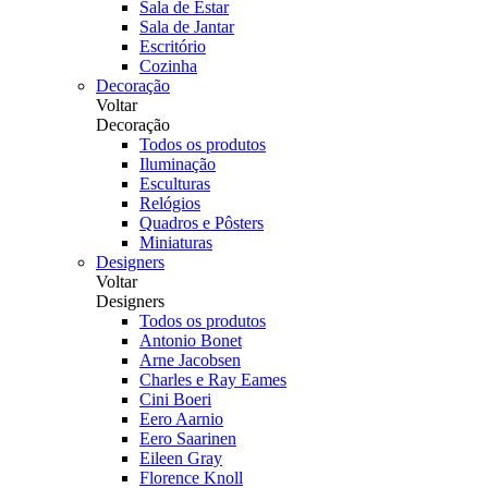
Sala de Estar
Sala de Jantar
Escritório
Cozinha
Decoração
Voltar
Decoração
Todos os produtos
Iluminação
Esculturas
Relógios
Quadros e Pôsters
Miniaturas
Designers
Voltar
Designers
Todos os produtos
Antonio Bonet
Arne Jacobsen
Charles e Ray Eames
Cini Boeri
Eero Aarnio
Eero Saarinen
Eileen Gray
Florence Knoll