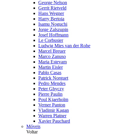
George Nelson
Gerrit Rietveld
Hans Wegner
Harry Bertoia
Isamu Noguchi
Jorge Zalszupin
Josef Hoffmann
Le Corbusier
Ludwig Mies van der Rohe
Marcel Breuer
Marco Zanuso
Maria Estevam
Martin Eisler
Pablo Casas
Patrick Norguet
Pedro Mendes
Peter Ghyczy
Pierre Paulin
Poul Kjaerholm
Verner Panton
Vladimir Kagan
Warren Platner
Xavier Pauchard
Móveis
Voltar