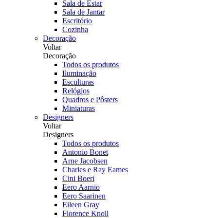
Sala de Estar
Sala de Jantar
Escritório
Cozinha
Decoração
Voltar
Decoração
Todos os produtos
Iluminação
Esculturas
Relógios
Quadros e Pôsters
Miniaturas
Designers
Voltar
Designers
Todos os produtos
Antonio Bonet
Arne Jacobsen
Charles e Ray Eames
Cini Boeri
Eero Aarnio
Eero Saarinen
Eileen Gray
Florence Knoll