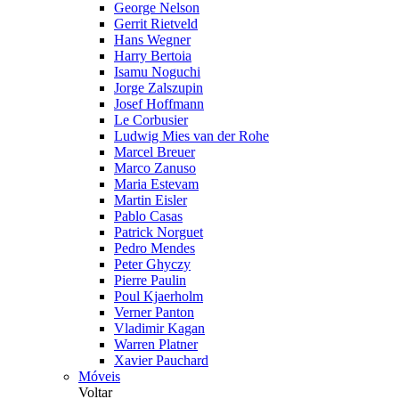
George Nelson
Gerrit Rietveld
Hans Wegner
Harry Bertoia
Isamu Noguchi
Jorge Zalszupin
Josef Hoffmann
Le Corbusier
Ludwig Mies van der Rohe
Marcel Breuer
Marco Zanuso
Maria Estevam
Martin Eisler
Pablo Casas
Patrick Norguet
Pedro Mendes
Peter Ghyczy
Pierre Paulin
Poul Kjaerholm
Verner Panton
Vladimir Kagan
Warren Platner
Xavier Pauchard
Móveis
Voltar