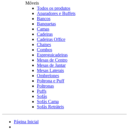
Móveis
Todos os produtos
Aparadores e Buffets
Bancos
Banquetas
Camas
Cadeiras
Cadeiras Office
Chaises
Combos
Espreguiçadeiras
Mesas de Centro
Mesas de Jantar
Mesas Laterais
Ombrelones
Poltrona e Puff
Poltronas
Puffs
Sofás
Sofás Cama
Sofás Retráteis
Página Inicial