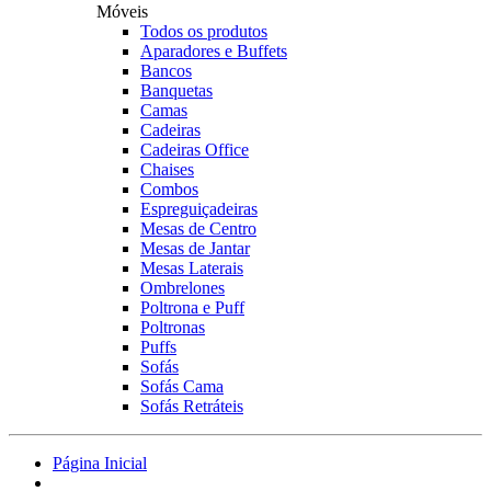
Móveis
Todos os produtos
Aparadores e Buffets
Bancos
Banquetas
Camas
Cadeiras
Cadeiras Office
Chaises
Combos
Espreguiçadeiras
Mesas de Centro
Mesas de Jantar
Mesas Laterais
Ombrelones
Poltrona e Puff
Poltronas
Puffs
Sofás
Sofás Cama
Sofás Retráteis
Página Inicial