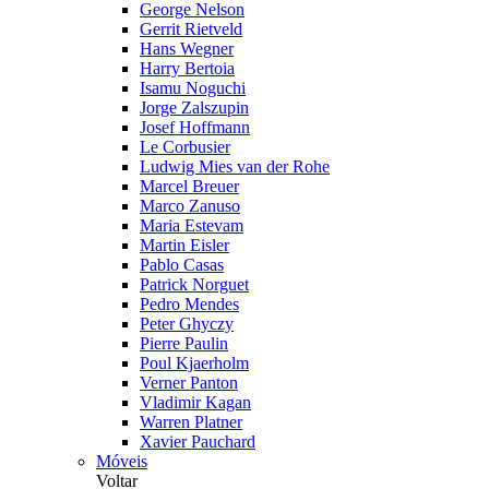
George Nelson
Gerrit Rietveld
Hans Wegner
Harry Bertoia
Isamu Noguchi
Jorge Zalszupin
Josef Hoffmann
Le Corbusier
Ludwig Mies van der Rohe
Marcel Breuer
Marco Zanuso
Maria Estevam
Martin Eisler
Pablo Casas
Patrick Norguet
Pedro Mendes
Peter Ghyczy
Pierre Paulin
Poul Kjaerholm
Verner Panton
Vladimir Kagan
Warren Platner
Xavier Pauchard
Móveis
Voltar