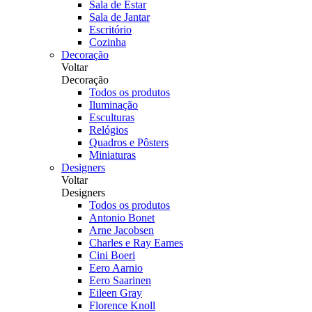
Sala de Estar
Sala de Jantar
Escritório
Cozinha
Decoração
Voltar
Decoração
Todos os produtos
Iluminação
Esculturas
Relógios
Quadros e Pôsters
Miniaturas
Designers
Voltar
Designers
Todos os produtos
Antonio Bonet
Arne Jacobsen
Charles e Ray Eames
Cini Boeri
Eero Aarnio
Eero Saarinen
Eileen Gray
Florence Knoll