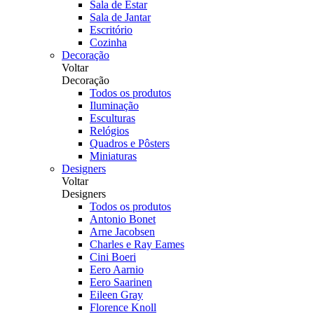
Sala de Estar
Sala de Jantar
Escritório
Cozinha
Decoração
Voltar
Decoração
Todos os produtos
Iluminação
Esculturas
Relógios
Quadros e Pôsters
Miniaturas
Designers
Voltar
Designers
Todos os produtos
Antonio Bonet
Arne Jacobsen
Charles e Ray Eames
Cini Boeri
Eero Aarnio
Eero Saarinen
Eileen Gray
Florence Knoll