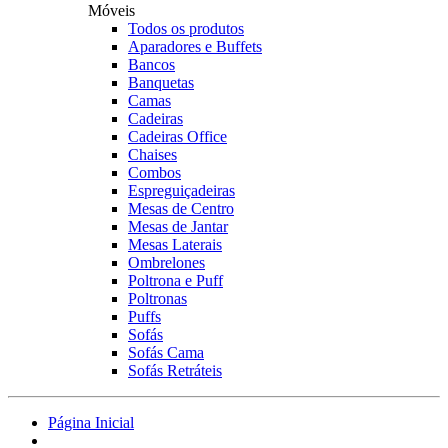
Móveis
Todos os produtos
Aparadores e Buffets
Bancos
Banquetas
Camas
Cadeiras
Cadeiras Office
Chaises
Combos
Espreguiçadeiras
Mesas de Centro
Mesas de Jantar
Mesas Laterais
Ombrelones
Poltrona e Puff
Poltronas
Puffs
Sofás
Sofás Cama
Sofás Retráteis
Página Inicial