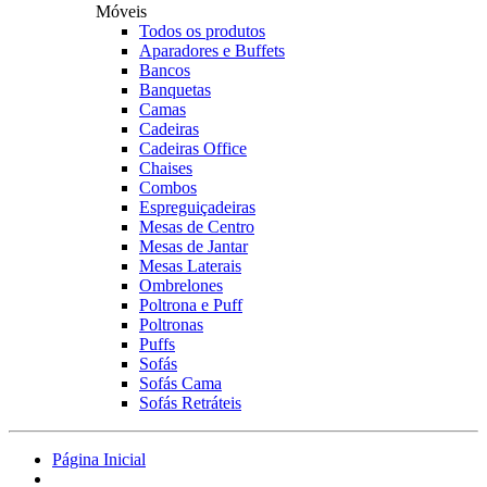
Móveis
Todos os produtos
Aparadores e Buffets
Bancos
Banquetas
Camas
Cadeiras
Cadeiras Office
Chaises
Combos
Espreguiçadeiras
Mesas de Centro
Mesas de Jantar
Mesas Laterais
Ombrelones
Poltrona e Puff
Poltronas
Puffs
Sofás
Sofás Cama
Sofás Retráteis
Página Inicial