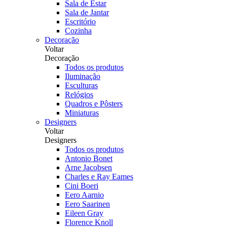
Sala de Estar
Sala de Jantar
Escritório
Cozinha
Decoração
Voltar
Decoração
Todos os produtos
Iluminação
Esculturas
Relógios
Quadros e Pôsters
Miniaturas
Designers
Voltar
Designers
Todos os produtos
Antonio Bonet
Arne Jacobsen
Charles e Ray Eames
Cini Boeri
Eero Aarnio
Eero Saarinen
Eileen Gray
Florence Knoll