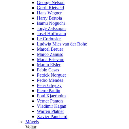
George Nelson
Gerrit Rietveld
Hans Wegner
Harry Bertoia
Isamu Noguchi
Jorge Zalszupin
Josef Hoffmann
Le Corbusier
Ludwig Mies van der Rohe
Marcel Breuer
Marco Zanuso
Maria Estevam
Martin Eisler
Pablo Casas
Patrick Norguet
Pedro Mendes
Peter Ghyczy
Pierre Paulin
Poul Kjaerholm
Verner Panton
Vladimir Kagan
Warren Platner
Xavier Pauchard
Móveis
Voltar