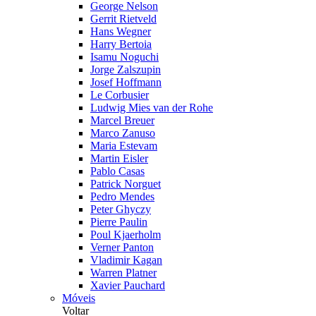
George Nelson
Gerrit Rietveld
Hans Wegner
Harry Bertoia
Isamu Noguchi
Jorge Zalszupin
Josef Hoffmann
Le Corbusier
Ludwig Mies van der Rohe
Marcel Breuer
Marco Zanuso
Maria Estevam
Martin Eisler
Pablo Casas
Patrick Norguet
Pedro Mendes
Peter Ghyczy
Pierre Paulin
Poul Kjaerholm
Verner Panton
Vladimir Kagan
Warren Platner
Xavier Pauchard
Móveis
Voltar