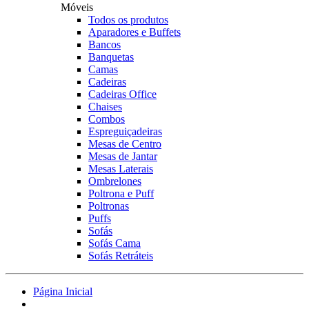
Móveis
Todos os produtos
Aparadores e Buffets
Bancos
Banquetas
Camas
Cadeiras
Cadeiras Office
Chaises
Combos
Espreguiçadeiras
Mesas de Centro
Mesas de Jantar
Mesas Laterais
Ombrelones
Poltrona e Puff
Poltronas
Puffs
Sofás
Sofás Cama
Sofás Retráteis
Página Inicial