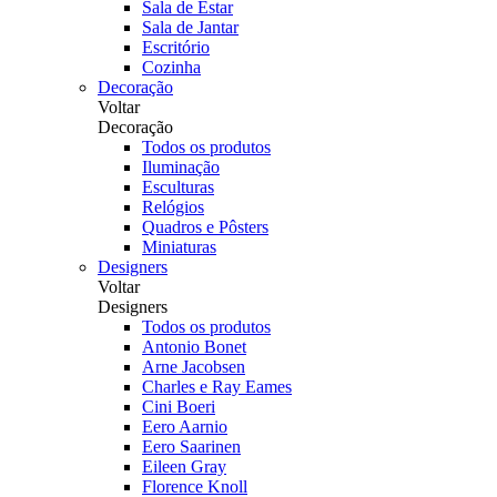
Sala de Estar
Sala de Jantar
Escritório
Cozinha
Decoração
Voltar
Decoração
Todos os produtos
Iluminação
Esculturas
Relógios
Quadros e Pôsters
Miniaturas
Designers
Voltar
Designers
Todos os produtos
Antonio Bonet
Arne Jacobsen
Charles e Ray Eames
Cini Boeri
Eero Aarnio
Eero Saarinen
Eileen Gray
Florence Knoll