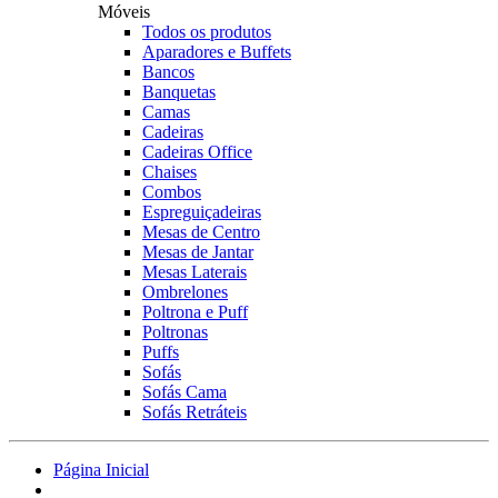
Móveis
Todos os produtos
Aparadores e Buffets
Bancos
Banquetas
Camas
Cadeiras
Cadeiras Office
Chaises
Combos
Espreguiçadeiras
Mesas de Centro
Mesas de Jantar
Mesas Laterais
Ombrelones
Poltrona e Puff
Poltronas
Puffs
Sofás
Sofás Cama
Sofás Retráteis
Página Inicial