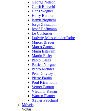
George Nelson
Gerrit Rietveld
Hans Wegner
Harry Bertoia
Isamu Noguchi
Jorge Zalszupin
Josef Hoffmann
Le Corbusier
Ludwig Mies van der Rohe
Marcel Breuer
Marco Zanuso
Maria Estevam
Martin Eisler
Pablo Casas
Patrick Norguet
Pedro Mendes
Peter Ghyczy
Pierre Paulin
Poul Kjaerholm
Verner Panton
Vladimir Kagan
Warren Platner
Xavier Pauchard
Móveis
Voltar