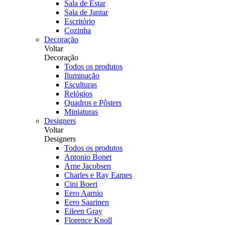
Sala de Estar
Sala de Jantar
Escritório
Cozinha
Decoração
Voltar
Decoração
Todos os produtos
Iluminação
Esculturas
Relógios
Quadros e Pôsters
Miniaturas
Designers
Voltar
Designers
Todos os produtos
Antonio Bonet
Arne Jacobsen
Charles e Ray Eames
Cini Boeri
Eero Aarnio
Eero Saarinen
Eileen Gray
Florence Knoll