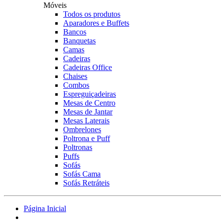
Móveis
Todos os produtos
Aparadores e Buffets
Bancos
Banquetas
Camas
Cadeiras
Cadeiras Office
Chaises
Combos
Espreguiçadeiras
Mesas de Centro
Mesas de Jantar
Mesas Laterais
Ombrelones
Poltrona e Puff
Poltronas
Puffs
Sofás
Sofás Cama
Sofás Retráteis
Página Inicial