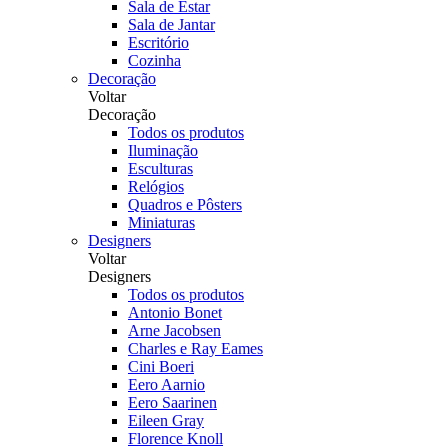
Sala de Estar
Sala de Jantar
Escritório
Cozinha
Decoração
Voltar
Decoração
Todos os produtos
Iluminação
Esculturas
Relógios
Quadros e Pôsters
Miniaturas
Designers
Voltar
Designers
Todos os produtos
Antonio Bonet
Arne Jacobsen
Charles e Ray Eames
Cini Boeri
Eero Aarnio
Eero Saarinen
Eileen Gray
Florence Knoll