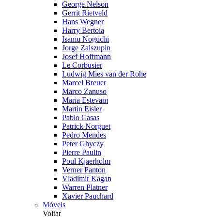
George Nelson
Gerrit Rietveld
Hans Wegner
Harry Bertoia
Isamu Noguchi
Jorge Zalszupin
Josef Hoffmann
Le Corbusier
Ludwig Mies van der Rohe
Marcel Breuer
Marco Zanuso
Maria Estevam
Martin Eisler
Pablo Casas
Patrick Norguet
Pedro Mendes
Peter Ghyczy
Pierre Paulin
Poul Kjaerholm
Verner Panton
Vladimir Kagan
Warren Platner
Xavier Pauchard
Móveis
Voltar