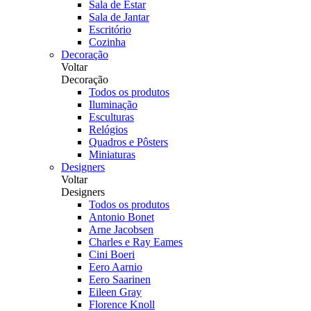
Sala de Estar
Sala de Jantar
Escritório
Cozinha
Decoração
Voltar
Decoração
Todos os produtos
Iluminação
Esculturas
Relógios
Quadros e Pôsters
Miniaturas
Designers
Voltar
Designers
Todos os produtos
Antonio Bonet
Arne Jacobsen
Charles e Ray Eames
Cini Boeri
Eero Aarnio
Eero Saarinen
Eileen Gray
Florence Knoll