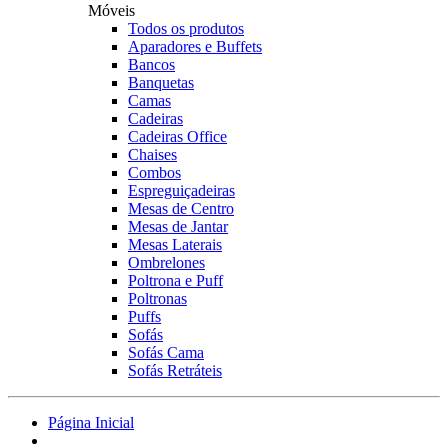
Móveis
Todos os produtos
Aparadores e Buffets
Bancos
Banquetas
Camas
Cadeiras
Cadeiras Office
Chaises
Combos
Espreguiçadeiras
Mesas de Centro
Mesas de Jantar
Mesas Laterais
Ombrelones
Poltrona e Puff
Poltronas
Puffs
Sofás
Sofás Cama
Sofás Retráteis
Página Inicial