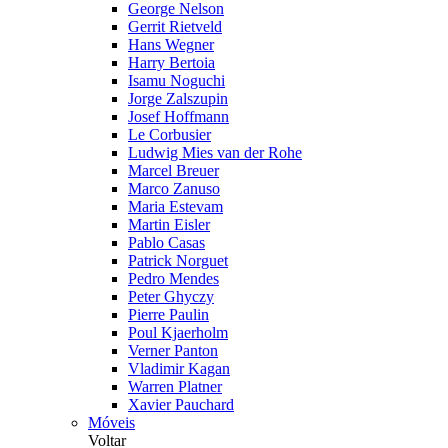
George Nelson
Gerrit Rietveld
Hans Wegner
Harry Bertoia
Isamu Noguchi
Jorge Zalszupin
Josef Hoffmann
Le Corbusier
Ludwig Mies van der Rohe
Marcel Breuer
Marco Zanuso
Maria Estevam
Martin Eisler
Pablo Casas
Patrick Norguet
Pedro Mendes
Peter Ghyczy
Pierre Paulin
Poul Kjaerholm
Verner Panton
Vladimir Kagan
Warren Platner
Xavier Pauchard
Móveis
Voltar