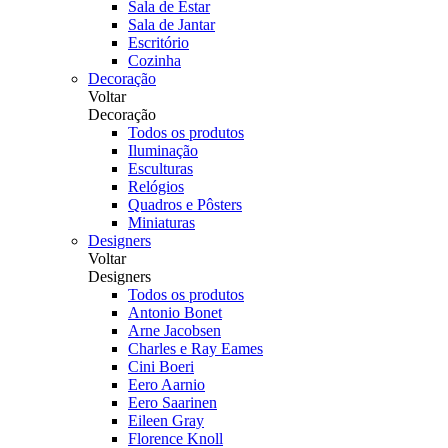
Sala de Estar
Sala de Jantar
Escritório
Cozinha
Decoração
Voltar
Decoração
Todos os produtos
Iluminação
Esculturas
Relógios
Quadros e Pôsters
Miniaturas
Designers
Voltar
Designers
Todos os produtos
Antonio Bonet
Arne Jacobsen
Charles e Ray Eames
Cini Boeri
Eero Aarnio
Eero Saarinen
Eileen Gray
Florence Knoll