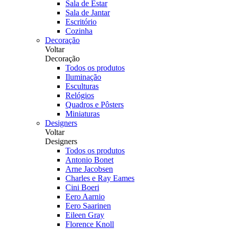
Sala de Estar
Sala de Jantar
Escritório
Cozinha
Decoração
Voltar
Decoração
Todos os produtos
Iluminação
Esculturas
Relógios
Quadros e Pôsters
Miniaturas
Designers
Voltar
Designers
Todos os produtos
Antonio Bonet
Arne Jacobsen
Charles e Ray Eames
Cini Boeri
Eero Aarnio
Eero Saarinen
Eileen Gray
Florence Knoll