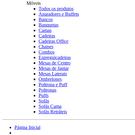
Móveis
Todos os produtos
Aparadores e Buffets
Bancos
Banquetas
Camas
Cadeiras
Cadeiras Office
Chaises
Combos
Espreguiçadeiras
Mesas de Centro
Mesas de Jantar
Mesas Laterais
Ombrelones
Poltrona e Puff
Poltronas
Puffs
Sofás
Sofás Cama
Sofás Retráteis
Página Inicial