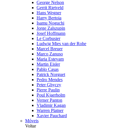
George Nelson
Gerrit Rietveld
Hans Wegner
Harry Bertoia
Isamu Noguchi
Jorge Zalszupin
Josef Hoffmann
Le Corbusier
Ludwig Mies van der Rohe
Marcel Breuer
Marco Zanuso
Maria Estevam
Martin Eisler
Pablo Casas
Patrick Norguet
Pedro Mendes
Peter Ghyczy
Pierre Paulin
Poul Kjaerholm
Verner Panton
Vladimir Kagan
Warren Platner
Xavier Pauchard
Móveis
Voltar