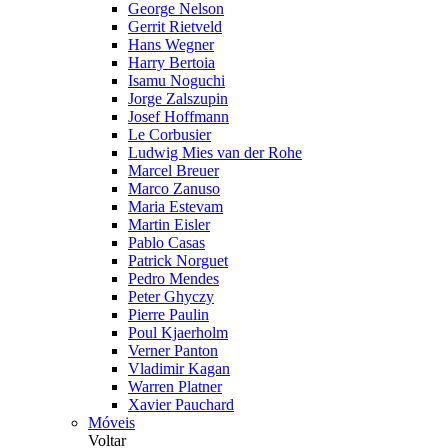
George Nelson
Gerrit Rietveld
Hans Wegner
Harry Bertoia
Isamu Noguchi
Jorge Zalszupin
Josef Hoffmann
Le Corbusier
Ludwig Mies van der Rohe
Marcel Breuer
Marco Zanuso
Maria Estevam
Martin Eisler
Pablo Casas
Patrick Norguet
Pedro Mendes
Peter Ghyczy
Pierre Paulin
Poul Kjaerholm
Verner Panton
Vladimir Kagan
Warren Platner
Xavier Pauchard
Móveis
Voltar