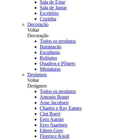
Sala de Estar
Sala de Jantar
Escritório
Cozinha
Decoração
Voltar
Decoração
Todos os produtos
Iluminação
Esculturas
Relógios
Quadros e Pôsters
Miniaturas
Designers
Voltar
Designers
Todos os produtos
Antonio Bonet
Arne Jacobsen
Charles e Ray Eames
Cini Boeri
Eero Aarnio
Eero Saarinen
Eileen Gray
Florence Knoll