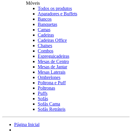
Móveis
Todos os produtos
Aparadores e Buffets
Bancos
Banquetas
Camas
Cadeiras
Cadeiras Office
Chaises
Combos
Espreguiçadeiras
Mesas de Centro
Mesas de Jantar
Mesas Laterais
Ombrelones
Poltrona e Puff
Poltronas
Puffs
Sofás
Sofás Cama
Sofás Retráteis
Página Inicial