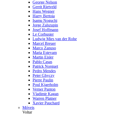
George Nelson
Gerrit Rietveld
Hans Wegner
Harry Bertoia
Isamu Noguchi
Jorge Zalszupin
Josef Hoffmann
Le Corbusier
Ludwig Mies van der Rohe
Marcel Breuer
Marco Zanuso
Maria Estevam
Martin Eisler
Pablo Casas
Patrick Norguet
Pedro Mendes
Peter Ghyczy
Pierre Paulin
Poul Kjaerholm
Verner Panton
Vladimir Kagan
Warren Platner
Xavier Pauchard
Móveis
Voltar