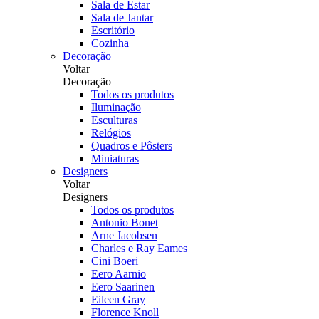
Sala de Estar
Sala de Jantar
Escritório
Cozinha
Decoração
Voltar
Decoração
Todos os produtos
Iluminação
Esculturas
Relógios
Quadros e Pôsters
Miniaturas
Designers
Voltar
Designers
Todos os produtos
Antonio Bonet
Arne Jacobsen
Charles e Ray Eames
Cini Boeri
Eero Aarnio
Eero Saarinen
Eileen Gray
Florence Knoll