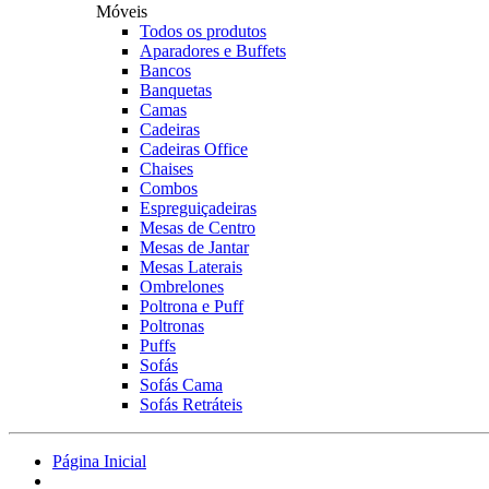
Móveis
Todos os produtos
Aparadores e Buffets
Bancos
Banquetas
Camas
Cadeiras
Cadeiras Office
Chaises
Combos
Espreguiçadeiras
Mesas de Centro
Mesas de Jantar
Mesas Laterais
Ombrelones
Poltrona e Puff
Poltronas
Puffs
Sofás
Sofás Cama
Sofás Retráteis
Página Inicial