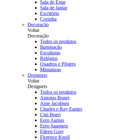
Sala de Estar
Sala de Jantar
Escritório
Cozinha
Decoração
Voltar
Decoração
Todos os produtos
Iluminação
Esculturas
Relógios
Quadros e Pôsters
Miniaturas
Designers
Voltar
Designers
Todos os produtos
Antonio Bonet
Arne Jacobsen
Charles e Ray Eames
Cini Boeri
Eero Aarnio
Eero Saarinen
Eileen Gray
Florence Knoll