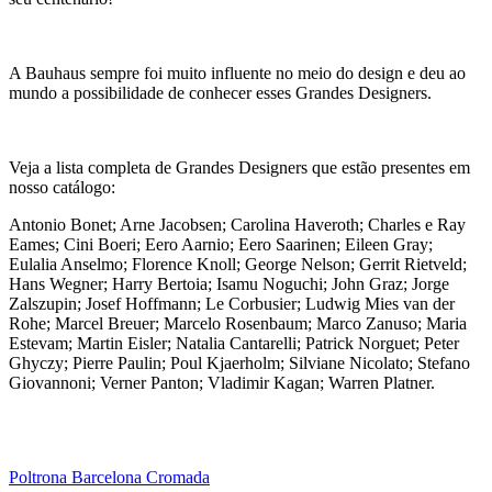
A Bauhaus sempre foi muito influente no meio do design e deu ao
mundo a possibilidade de conhecer esses Grandes Designers.
Veja a lista completa de Grandes Designers que estão presentes em
nosso catálogo:
Antonio Bonet; Arne Jacobsen; Carolina Haveroth; Charles e Ray
Eames; Cini Boeri; Eero Aarnio; Eero Saarinen; Eileen Gray;
Eulalia Anselmo; Florence Knoll; George Nelson; Gerrit Rietveld;
Hans Wegner; Harry Bertoia; Isamu Noguchi; John Graz; Jorge
Zalszupin; Josef Hoffmann; Le Corbusier; Ludwig Mies van der
Rohe; Marcel Breuer; Marcelo Rosenbaum; Marco Zanuso; Maria
Estevam; Martin Eisler; Natalia Cantarelli; Patrick Norguet; Peter
Ghyczy; Pierre Paulin; Poul Kjaerholm; Silviane Nicolato; Stefano
Giovannoni; Verner Panton; Vladimir Kagan; Warren Platner.
Poltrona Barcelona Cromada