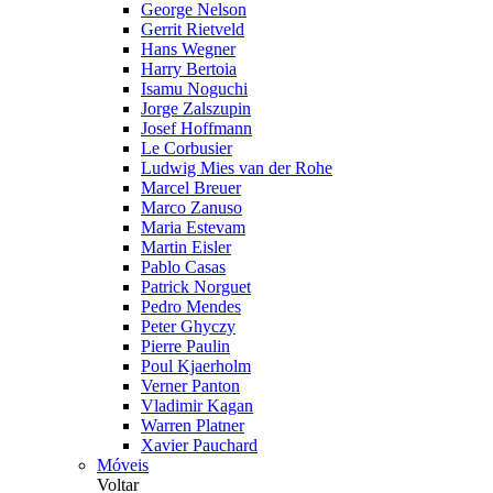
George Nelson
Gerrit Rietveld
Hans Wegner
Harry Bertoia
Isamu Noguchi
Jorge Zalszupin
Josef Hoffmann
Le Corbusier
Ludwig Mies van der Rohe
Marcel Breuer
Marco Zanuso
Maria Estevam
Martin Eisler
Pablo Casas
Patrick Norguet
Pedro Mendes
Peter Ghyczy
Pierre Paulin
Poul Kjaerholm
Verner Panton
Vladimir Kagan
Warren Platner
Xavier Pauchard
Móveis
Voltar