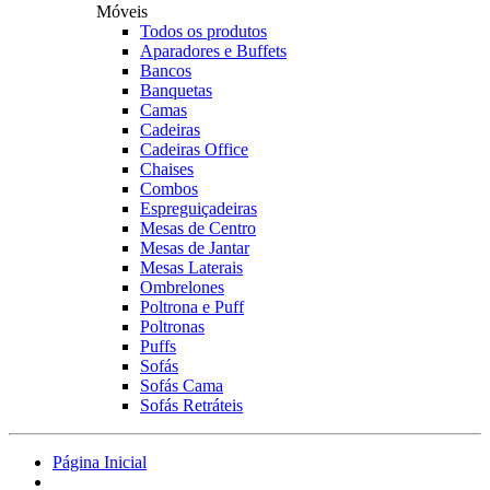
Móveis
Todos os produtos
Aparadores e Buffets
Bancos
Banquetas
Camas
Cadeiras
Cadeiras Office
Chaises
Combos
Espreguiçadeiras
Mesas de Centro
Mesas de Jantar
Mesas Laterais
Ombrelones
Poltrona e Puff
Poltronas
Puffs
Sofás
Sofás Cama
Sofás Retráteis
Página Inicial