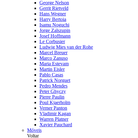
George Nelson
Gerrit Rietveld
Hans Wegner
Harry Bertoia
Isamu Noguchi
Jorge Zalszupin
Josef Hoffmann
Le Corbusier
Ludwig Mies van der Rohe
Marcel Breuer
Marco Zanuso
Maria Estevam
Martin Eisler
Pablo Casas
Patrick Norguet
Pedro Mendes
Peter Ghyczy
Pierre Paulin
Poul Kjaerholm
Verner Panton
Vladimir Kagan
Warren Platner
Xavier Pauchard
Móveis
Voltar