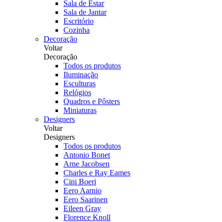
Sala de Estar
Sala de Jantar
Escritório
Cozinha
Decoração
Voltar
Decoração
Todos os produtos
Iluminação
Esculturas
Relógios
Quadros e Pôsters
Miniaturas
Designers
Voltar
Designers
Todos os produtos
Antonio Bonet
Arne Jacobsen
Charles e Ray Eames
Cini Boeri
Eero Aarnio
Eero Saarinen
Eileen Gray
Florence Knoll