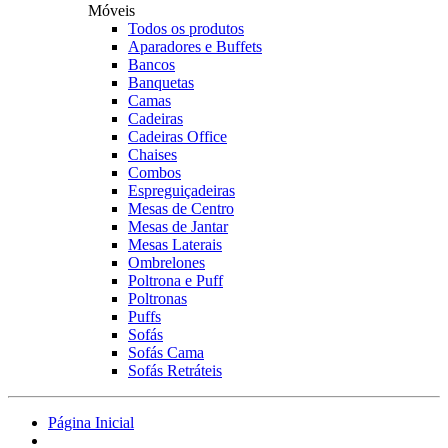
Móveis
Todos os produtos
Aparadores e Buffets
Bancos
Banquetas
Camas
Cadeiras
Cadeiras Office
Chaises
Combos
Espreguiçadeiras
Mesas de Centro
Mesas de Jantar
Mesas Laterais
Ombrelones
Poltrona e Puff
Poltronas
Puffs
Sofás
Sofás Cama
Sofás Retráteis
Página Inicial