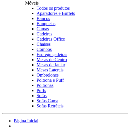
Móveis
Todos os produtos
Aparadores e Buffets
Bancos
Banquetas
Camas
Cadeiras
Cadeiras Office
Chaises
Combos
Espreguiçadeiras
Mesas de Centro
Mesas de Jantar
Mesas Laterais
Ombrelones
Poltrona e Puff
Poltronas
Puffs
Sofás
Sofás Cama
Sofás Retráteis
Página Inicial