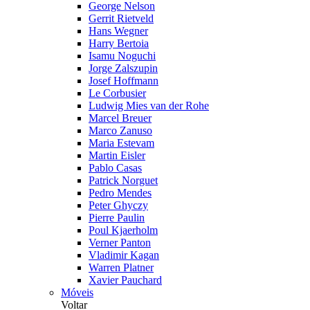
George Nelson
Gerrit Rietveld
Hans Wegner
Harry Bertoia
Isamu Noguchi
Jorge Zalszupin
Josef Hoffmann
Le Corbusier
Ludwig Mies van der Rohe
Marcel Breuer
Marco Zanuso
Maria Estevam
Martin Eisler
Pablo Casas
Patrick Norguet
Pedro Mendes
Peter Ghyczy
Pierre Paulin
Poul Kjaerholm
Verner Panton
Vladimir Kagan
Warren Platner
Xavier Pauchard
Móveis
Voltar