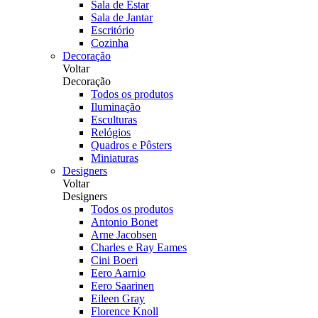
Sala de Estar
Sala de Jantar
Escritório
Cozinha
Decoração
Voltar
Decoração
Todos os produtos
Iluminação
Esculturas
Relógios
Quadros e Pôsters
Miniaturas
Designers
Voltar
Designers
Todos os produtos
Antonio Bonet
Arne Jacobsen
Charles e Ray Eames
Cini Boeri
Eero Aarnio
Eero Saarinen
Eileen Gray
Florence Knoll