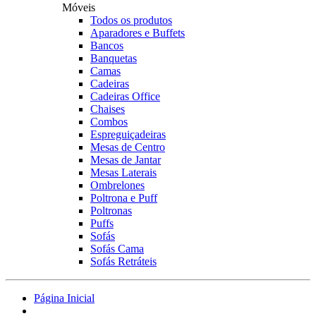
Móveis
Todos os produtos
Aparadores e Buffets
Bancos
Banquetas
Camas
Cadeiras
Cadeiras Office
Chaises
Combos
Espreguiçadeiras
Mesas de Centro
Mesas de Jantar
Mesas Laterais
Ombrelones
Poltrona e Puff
Poltronas
Puffs
Sofás
Sofás Cama
Sofás Retráteis
Página Inicial