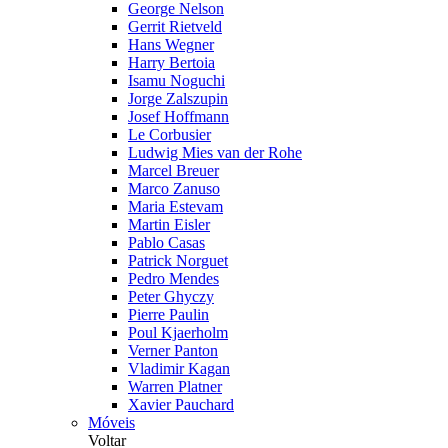
George Nelson
Gerrit Rietveld
Hans Wegner
Harry Bertoia
Isamu Noguchi
Jorge Zalszupin
Josef Hoffmann
Le Corbusier
Ludwig Mies van der Rohe
Marcel Breuer
Marco Zanuso
Maria Estevam
Martin Eisler
Pablo Casas
Patrick Norguet
Pedro Mendes
Peter Ghyczy
Pierre Paulin
Poul Kjaerholm
Verner Panton
Vladimir Kagan
Warren Platner
Xavier Pauchard
Móveis
Voltar