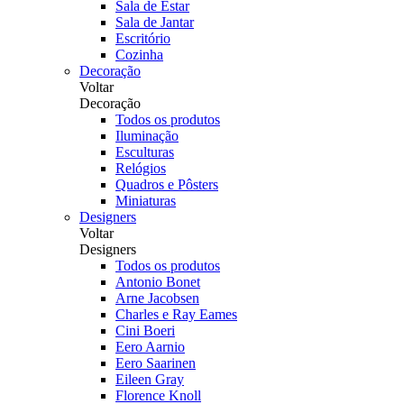
Sala de Estar
Sala de Jantar
Escritório
Cozinha
Decoração
Voltar
Decoração
Todos os produtos
Iluminação
Esculturas
Relógios
Quadros e Pôsters
Miniaturas
Designers
Voltar
Designers
Todos os produtos
Antonio Bonet
Arne Jacobsen
Charles e Ray Eames
Cini Boeri
Eero Aarnio
Eero Saarinen
Eileen Gray
Florence Knoll