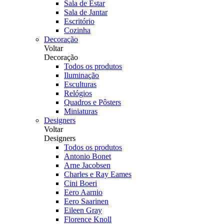
Sala de Estar
Sala de Jantar
Escritório
Cozinha
Decoração
Voltar
Decoração
Todos os produtos
Iluminação
Esculturas
Relógios
Quadros e Pôsters
Miniaturas
Designers
Voltar
Designers
Todos os produtos
Antonio Bonet
Arne Jacobsen
Charles e Ray Eames
Cini Boeri
Eero Aarnio
Eero Saarinen
Eileen Gray
Florence Knoll