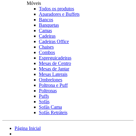
Móveis
Todos os produtos
Aparadores e Buffets
Bancos
Banquetas
Camas
Cadeiras
Cadeiras Office
Chaises
Combos
Espreguiçadeiras
Mesas de Centro
Mesas de Jantar
Mesas Laterais
Ombrelones
Poltrona e Puff
Poltronas
Puffs
Sofás
Sofás Cama
Sofás Retráteis
Página Inicial