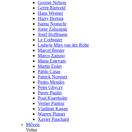
George Nelson
Gerrit Rietveld
Hans Wegner
Harry Bertoia
Isamu Noguchi
Jorge Zalszupin
Josef Hoffmann
Le Corbusier
Ludwig Mies van der Rohe
Marcel Breuer
Marco Zanuso
Maria Estevam
Martin Eisler
Pablo Casas
Patrick Norguet
Pedro Mendes
Peter Ghyczy
Pierre Paulin
Poul Kjaerholm
Verner Panton
Vladimir Kagan
Warren Platner
Xavier Pauchard
Móveis
Voltar