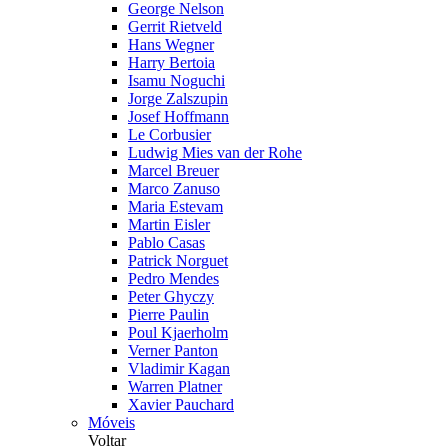
George Nelson
Gerrit Rietveld
Hans Wegner
Harry Bertoia
Isamu Noguchi
Jorge Zalszupin
Josef Hoffmann
Le Corbusier
Ludwig Mies van der Rohe
Marcel Breuer
Marco Zanuso
Maria Estevam
Martin Eisler
Pablo Casas
Patrick Norguet
Pedro Mendes
Peter Ghyczy
Pierre Paulin
Poul Kjaerholm
Verner Panton
Vladimir Kagan
Warren Platner
Xavier Pauchard
Móveis
Voltar