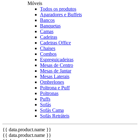
Móveis
Todos os produtos
Aparadores e Buffets
Bancos
Banquetas
Camas
Cadeiras
Cadeiras Office
Chaises
Combos
Espreguiçadeiras
Mesas de Centro
Mesas de Jantar
Mesas Laterais
Ombrelones
Poltrona e Puff
Poltronas
Puffs
Sofás
Sofás Cama
Sofás Retráteis
{{ data.product.name }}
{{ data.product.name }}