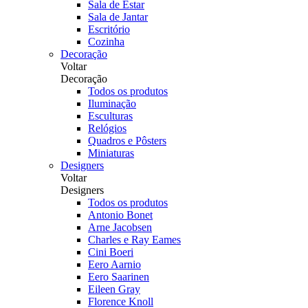
Sala de Estar
Sala de Jantar
Escritório
Cozinha
Decoração
Voltar
Decoração
Todos os produtos
Iluminação
Esculturas
Relógios
Quadros e Pôsters
Miniaturas
Designers
Voltar
Designers
Todos os produtos
Antonio Bonet
Arne Jacobsen
Charles e Ray Eames
Cini Boeri
Eero Aarnio
Eero Saarinen
Eileen Gray
Florence Knoll