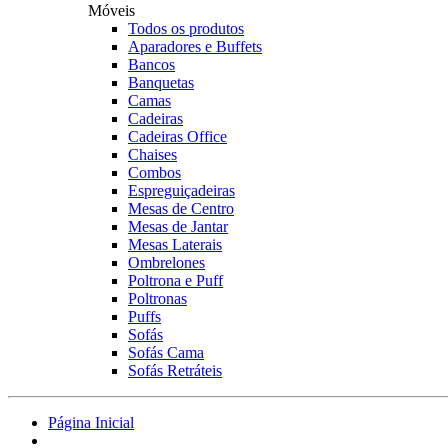
Móveis
Todos os produtos
Aparadores e Buffets
Bancos
Banquetas
Camas
Cadeiras
Cadeiras Office
Chaises
Combos
Espreguiçadeiras
Mesas de Centro
Mesas de Jantar
Mesas Laterais
Ombrelones
Poltrona e Puff
Poltronas
Puffs
Sofás
Sofás Cama
Sofás Retráteis
Página Inicial