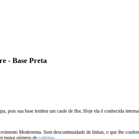
e - Base Preta
, pois sua base lembra um caule de flor. Hoje ela é conhecida interna
mento Modernista. Sem descontinuidade de linhas, o que lhe confere e
 um maior número de
cadeiras
.