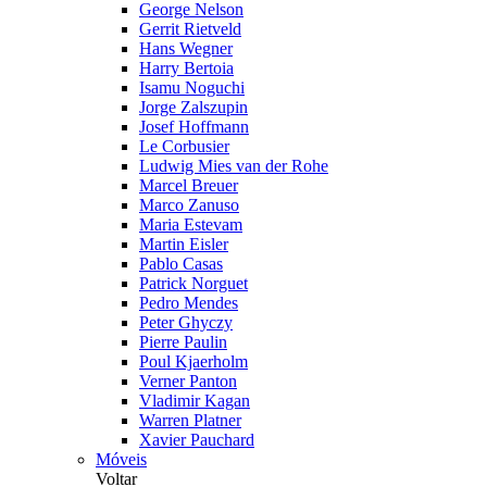
George Nelson
Gerrit Rietveld
Hans Wegner
Harry Bertoia
Isamu Noguchi
Jorge Zalszupin
Josef Hoffmann
Le Corbusier
Ludwig Mies van der Rohe
Marcel Breuer
Marco Zanuso
Maria Estevam
Martin Eisler
Pablo Casas
Patrick Norguet
Pedro Mendes
Peter Ghyczy
Pierre Paulin
Poul Kjaerholm
Verner Panton
Vladimir Kagan
Warren Platner
Xavier Pauchard
Móveis
Voltar