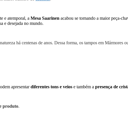
te e atemporal, a
Mesa Saarinen
acabou se tornando a maior peça-chav
sa e desejada no mundo.
a natureza há centenas de anos. Dessa forma, os tampos em Mármores o
 podem apresentar
diferentes tons e veios
e também a
presença de crist
se produto
.