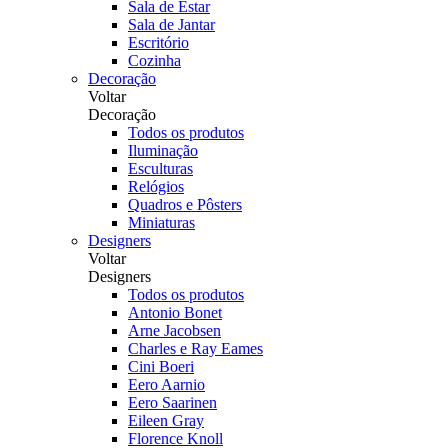
Sala de Estar
Sala de Jantar
Escritório
Cozinha
Decoração
Voltar
Decoração
Todos os produtos
Iluminação
Esculturas
Relógios
Quadros e Pôsters
Miniaturas
Designers
Voltar
Designers
Todos os produtos
Antonio Bonet
Arne Jacobsen
Charles e Ray Eames
Cini Boeri
Eero Aarnio
Eero Saarinen
Eileen Gray
Florence Knoll