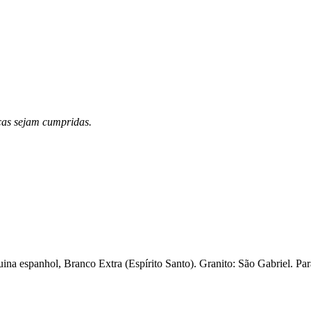
icas sejam cumpridas.
ina espanhol, Branco Extra (Espírito Santo). Granito: São Gabriel. Pa