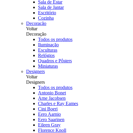
Sala de Estar
Sala de Jantar
Escritório
Cozinha
Decoração
Voltar
Decoração
Todos os produtos
Iluminação
Esculturas
Relógios
Quadros e Pôsters
Miniaturas
Designers
Voltar
Designers
Todos os produtos
Antonio Bonet
Arne Jacobsen
Charles e Ray Eames
Cini Boeri
Eero Aarnio
Eero Saarinen
Eileen Gray
Florence Knoll