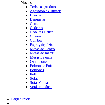
Móveis
Todos os produtos
Aparadores e Buffets
Bancos
Banquetas
Camas
Cadeiras
Cadeiras Office
Chaises
Combos
Espreguiçadeiras
Mesas de Centro
Mesas de Jantar
Mesas Laterais
Ombrelones
Poltrona e Puff
Poltronas
Puffs
Sofás
Sofás Cama
Sofás Retráteis
Página Inicial