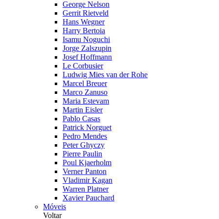
George Nelson
Gerrit Rietveld
Hans Wegner
Harry Bertoia
Isamu Noguchi
Jorge Zalszupin
Josef Hoffmann
Le Corbusier
Ludwig Mies van der Rohe
Marcel Breuer
Marco Zanuso
Maria Estevam
Martin Eisler
Pablo Casas
Patrick Norguet
Pedro Mendes
Peter Ghyczy
Pierre Paulin
Poul Kjaerholm
Verner Panton
Vladimir Kagan
Warren Platner
Xavier Pauchard
Móveis
Voltar